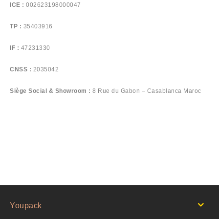
ICE :
002623198000047
TP :
35403916
IF :
47231330
CNSS :
2035042
Siège Social &
Showroom :
8 Rue du Gabon – Casablanca Maroc
Youpack