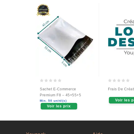
0
0
Sachet E-Commerce
Frais De Créa
out
out
Premium F8 – 45×55+5
of
of
Voir les p
Min. 50 unité(s)
5
5
Voir les prix