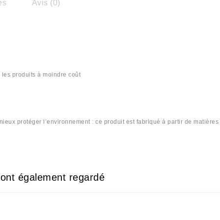
es
Avis (0)
 les produits à moindre coût
ieux protéger l’environnement : ce produit est fabriqué à partir de matières
لستيك #lastika
e ont également regardé