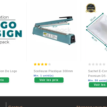
4.00
0
tion De Logo
Scelleuse Plastique 300mm
Sachet E-Co
out of 5
out
Min. 1 unité(s)
Premium D5 
of
rix
Voir les prix
Min. 50 unité(
5
Voir les