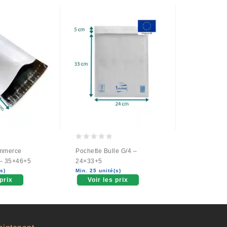
0
0
mmerce
Pochette Bulle G/4 –
Dérouleur F
out
out
– 35×46+5
24×33+5
Min. 1 unité
of
of
Voir le
s)
Min. 25 unité(s)
5
5
 prix
Voir les prix