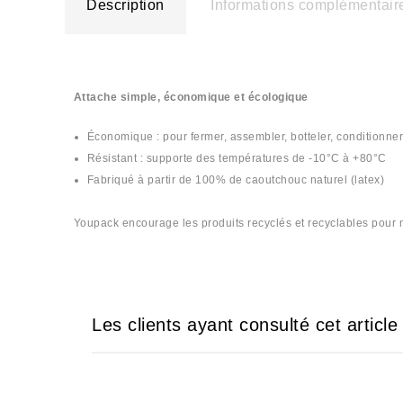
Description
Informations complémentair
Attache simple, économique et écologique
Économique : pour fermer, assembler, botteler, conditionner
Résistant : supporte des températures de -10°C à +80°C
Fabriqué à partir de 100% de caoutchouc naturel (latex)
Youpack encourage les produits recyclés et recyclables pour m
#lastik #lastique #lastiq #lastiqe #لاستيك #lastic #
Les clients ayant consulté cet articl