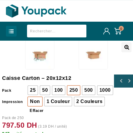
0
Caisse Carton – 20x12x12
25
50
100
250
500
1000
Pack
Non
1 Couleur
2 Couleurs
Impression
Effacer
Pack de 250
797.50
DH
(
3.19
DH
/ unité)