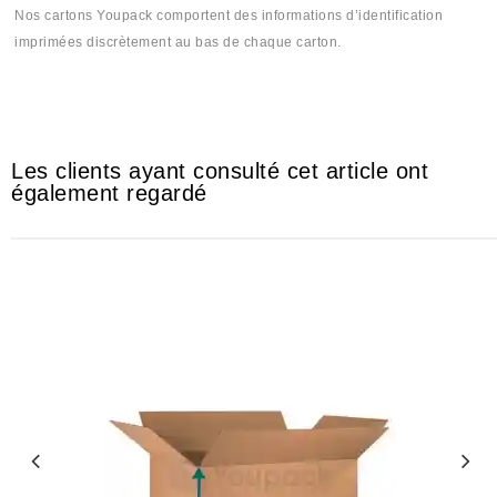
Nos cartons Youpack comportent des informations d’identification
imprimées discrètement au bas de chaque carton.
#Cartoon #Cartone #Cartones #Cartoun #Cartoune #Cartona #cartonti
#cartoncom #cartontek #كرطون# كرطونة# كرطونتي
Les clients ayant consulté cet article ont
également regardé