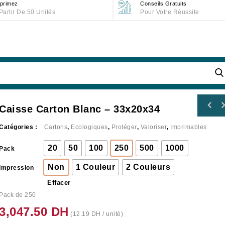
primez
Conseils Gratuits
Partir De 50 Unités
Pour Votre Réussite
Caisse Carton Blanc – 33x20x34
Catégories :
Cartons
,
Ecologiques
,
Protéger
,
Valoriser
,
Imprimables
20
50
100
250
500
1000
Pack
Non
1 Couleur
2 Couleurs
Impression
Effacer
Pack de 250
3,047.50
DH
(
12.19
DH
/ unité)