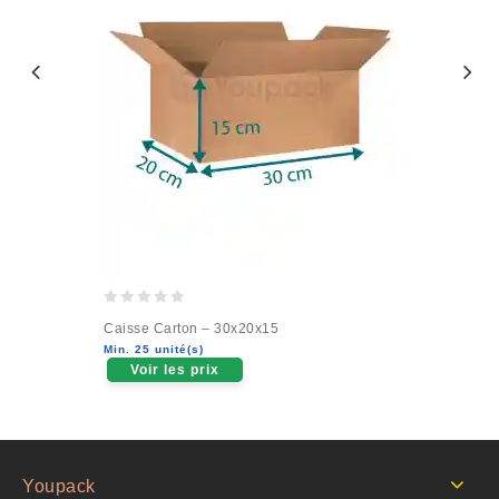
0
Caisse Carton – 30x20x15
out
Min. 25 unité(s)
of
Voir les prix
5
Youpack