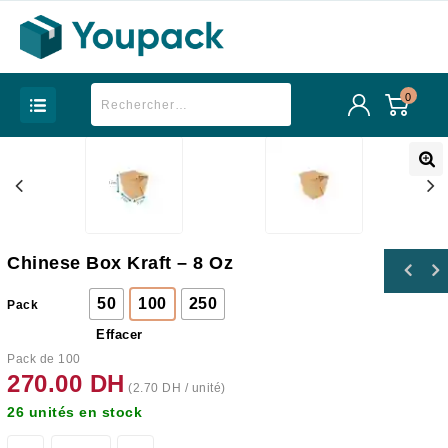
0
Chinese Box Kraft – 8 Oz
50
100
250
Pack
Effacer
Pack de 100
270.00
DH
(
2.70
DH
/ unité)
26 unités en stock