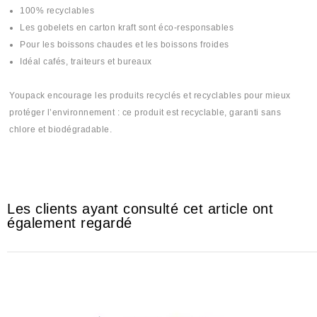
100% recyclables
Les gobelets en carton kraft sont éco-responsables
Pour les boissons chaudes et les boissons froides
Idéal cafés, traiteurs et bureaux
Youpack encourage les produits recyclés et recyclables pour mieux
protéger l’environnement : ce produit est recyclable, garanti sans
chlore et biodégradable.
#Gobli #Goblite #Goblet #Gobele #kass #kas #cas #cass #كأس# كاس
Les clients ayant consulté cet article ont
également regardé