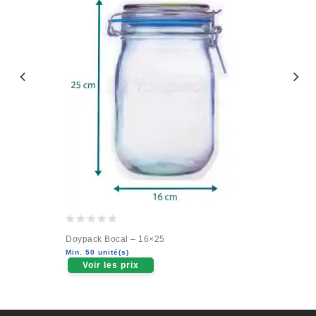
0
Doypack Bocal – 16×25
out
Min. 50 unité(s)
of
Voir les prix
5