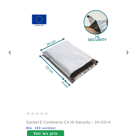
0
Sachet E-Commerce C4 Hi-Security – 24×33+4
out
Min. 100 unité(s)
of
Voir les prix
5