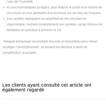
l’abri de l’humidité.
Ils sont économiques et légers, pour réduire le poids et le volume de
vos envois et vous permettre d’économiser sur les frais de livraison.
Ces sachets, fabriquées en polyéthylène très résistant et
imperméable, cachent complètement leur contenu, ce qui élimine les
tentations et contribue à prévenir le vol.
Youpack encourage les produits recyclés et recyclables pour mieux
protéger l’environnement : ce produit est fabriqué à partir de
polyéthylène recyclable.
#Sachit #Sachi #Sashet #Sashi #Sashit #plastique #plastika #plastic
#mika #mica #بلاستيك #khancha #5ancha #خنشة
Les clients ayant consulté cet article ont
également regardé