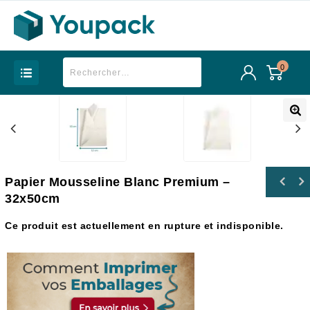
0
Papier Mousseline Blanc Premium –
Sac papier Blanc à poignées torsadées -
32x50cm
34x13x40
Ce produit est actuellement en rupture et indisponible.