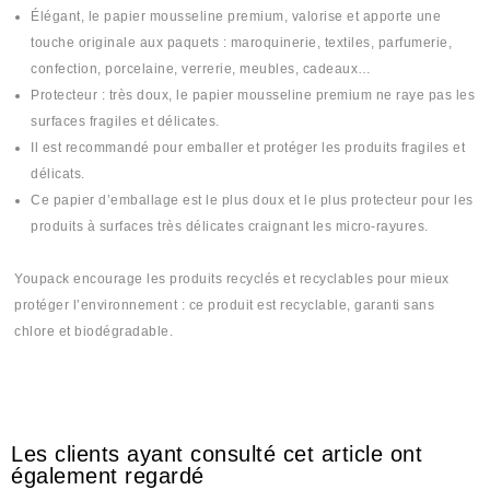
Élégant, le papier mousseline premium, valorise et apporte une
touche originale aux paquets : maroquinerie, textiles, parfumerie,
confection, porcelaine, verrerie, meubles, cadeaux…
Protecteur : très doux, le papier mousseline premium ne raye pas les
surfaces fragiles et délicates.
Il est recommandé pour emballer et protéger les produits fragiles et
délicats.
Ce papier d’emballage est le plus doux et le plus protecteur pour les
produits à surfaces très délicates craignant les micro-rayures.
Youpack encourage les produits recyclés et recyclables pour mieux
protéger l’environnement : ce produit est recyclable, garanti sans
chlore et biodégradable.
#wra9 #carton #ورق #kaghit #كاغيط #paper #war9a #ورقة
#Forma
Les clients ayant consulté cet article ont
également regardé