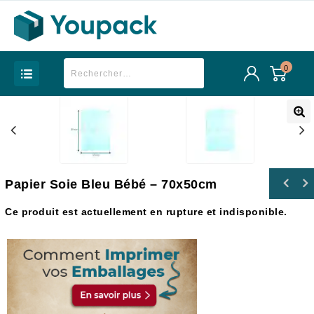
0
Papier Soie Bleu Bébé – 70x50cm
Ce produit est actuellement en rupture et indisponible.