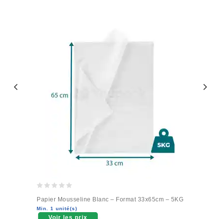
0
Papier Mousseline Blanc – Format 33x65cm – 5KG
out
Min. 1 unité(s)
of
Voir les prix