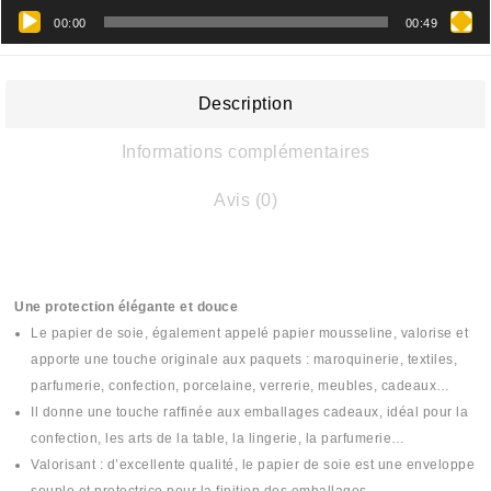
00:00
00:49
Description
Informations complémentaires
Avis (0)
Une protection élégante et douce
Le papier de soie, également appelé papier mousseline, valorise et
apporte une touche originale aux paquets : maroquinerie, textiles,
parfumerie, confection, porcelaine, verrerie, meubles, cadeaux…
Il donne une touche raffinée aux emballages cadeaux, idéal pour la
confection, les arts de la table, la lingerie, la parfumerie…
Valorisant : d’excellente qualité, le papier de soie est une enveloppe