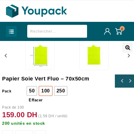
0
Papier Soie Vert Fluo – 70x50cm
50
100
250
Pack
Effacer
Pack de 100
159.00
DH
(
1.59
DH
/ unité)
200 unités en stock