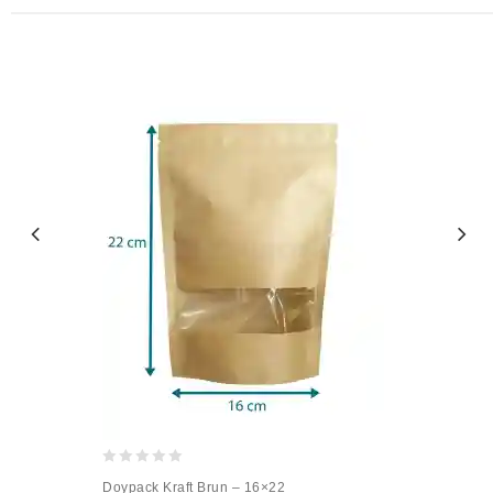
0
Doypack Kraft Brun – 16×22