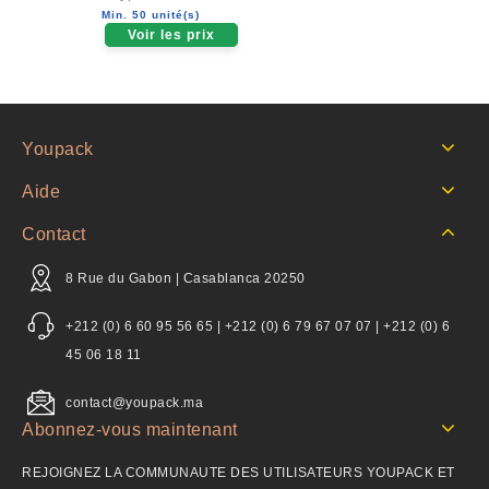
out
Min. 50 unité(s)
of
Voir les prix
5
Youpack
Aide
Contact
8 Rue du Gabon | Casablanca 20250
+212 (0) 6 60 95 56 65 | +212 (0) 6 79 67 07 07 | +212 (0) 6
45 06 18 11
contact@youpack.ma
Abonnez-vous maintenant
REJOIGNEZ LA COMMUNAUTE DES UTILISATEURS YOUPACK ET