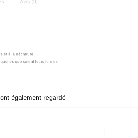
es
Avis (0)
s et à la déchirure
s quelles que soient leurs formes
#plastique #plastika #plastic #mika #mica #bulle #bule #bull #بلاستيك
e ont également regardé