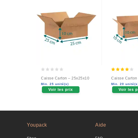
0
4.00
Caisse Carton – 25x25x10
Caisse Carton
out
out of 5
Min. 25 unité(s)
Min. 20 unité(s
of
Voir les prix
Voir les p
5
Youpack
Aide