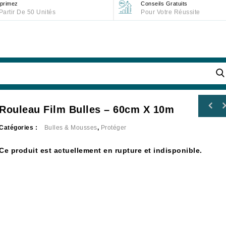
primez
Conseils Gratuits
Partir De 50 Unités
Pour Votre Réussite
Rouleau Film Bulles – 60cm X 10m
Rouleau film bulles - 60cm x 10m -
Catégories :
Bulles & Mousses
,
Protéger
Prédécoupé
Ce produit est actuellement en rupture et indisponible.