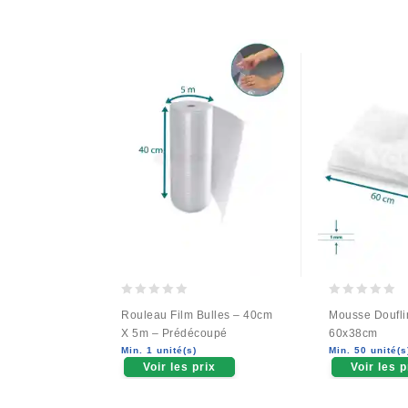
0
0
Rouleau Film Bulles – 40cm
Mousse Doufl
out
out
X 5m – Prédécoupé
60x38cm
of
of
Min. 1 unité(s)
Min. 50 unité(s
5
5
Voir les prix
Voir les p