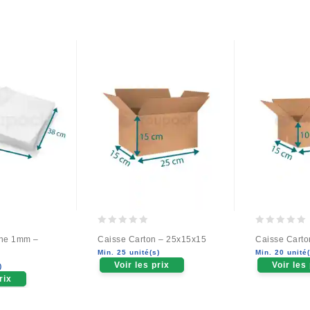
0
0
ine 1mm –
Caisse Carton – 25x15x15
Caisse Carto
out
out
Min. 25 unité(s)
Min. 20 unité(
of
of
Voir les prix
Voir les
)
5
5
rix