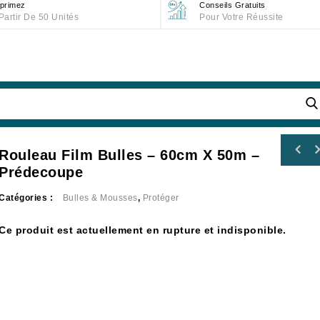
primez
Conseils Gratuits
Partir De 50 Unités
Pour Votre Réussite
Rouleau Film Bulles – 60cm X 50m –
Rouleau film bulles - 60cm 
Prédecoupé
Prédecoupe
Catégories :
Bulles & Mousses
,
Protéger
Ce produit est actuellement en rupture et indisponible.