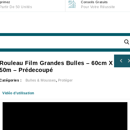
primez
Conseils Gratuits
Partir De 50 Unités
Pour Votre Réussite
Rouleau Film Grandes Bulles – 60cm X
50m – Prédecoupé
Catégories :
Bulles & Mousses
,
Protéger
Vidéo d'utilisation
Lecteur
vidéo