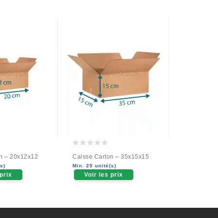
0
0
n – 20x12x12
Caisse Carton – 35x15x15
Caisse Car
out
out
s)
Min. 25 unité(s)
Min. 20 unit
of
of
 prix
Voir les prix
Voir le
5
5