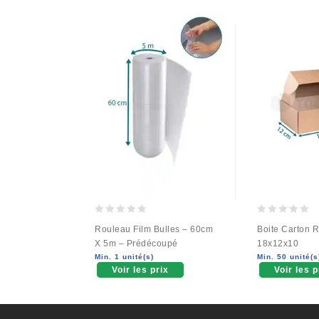
0
0
Rouleau Film Bulles – 60cm
Boite Carton R
out
out
X 5m – Prédécoupé
18x12x10
of
of
Min. 1 unité(s)
Min. 50 unité(s
5
5
Voir les prix
Voir les p