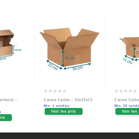
0
0
enforcé –
Caisse Carton – 30x25x15
Caisse Carto
out
out
Min. 1 unité(s)
Min. 25 unité(
of
of
Voir les prix
Voir les
)
5
5
rix