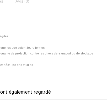
es
Avis (0)
ragiles
s quelles que soient leurs formes
qualité de protection contre les chocs de transport ou de stockage
 prédécoupe des feuilles
e ont également regardé