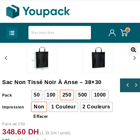
0
Sac Non Tissé Noir À Anse – 38×30
50
100
250
500
1000
Pack
Non
1 Couleur
2 Couleurs
Impression
Effacer
Pack de 250
348.60
DH
(
1.39
DH
/ unité)