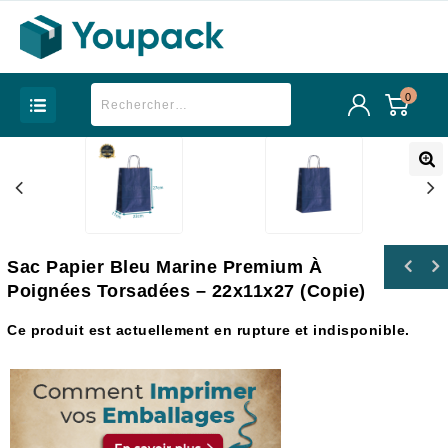
0
Sac Papier Bleu Marine Premium À
Sac Papier Lilas Premium à Poignées
Poignées Torsadées – 22x11x27 (Copie)
Sac Papier Lilas Premium à Poignées
Torsadées - 16x8x22
Torsadées - 22x11x27
Ce produit est actuellement en rupture et indisponible.