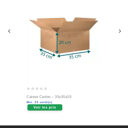
0
Caisse Carton – 35x35x20
out
Min. 25 unité(s)
of
Voir les prix
5