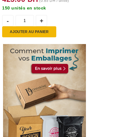
(
0.85
DH
/ unité)
150 unités en stock
AJOUTER AU PANIER