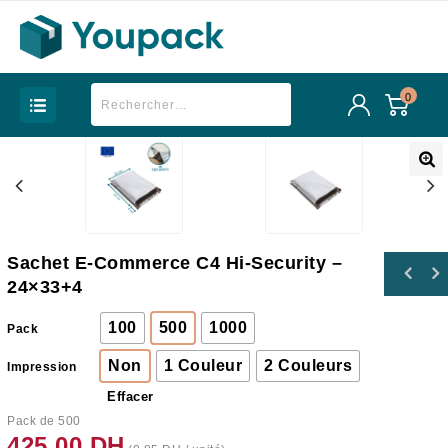
0
Sachet E-Commerce C4 Hi-Security –
24×33+4
100
500
1000
Pack
Non
1 Couleur
2 Couleurs
Impression
Effacer
Pack de 500
425.00
DH