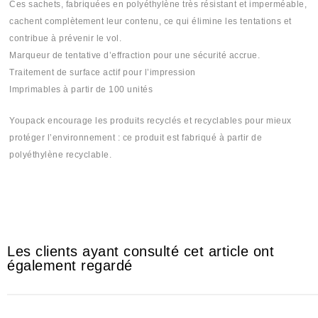
Ces sachets, fabriquées en polyéthylène très résistant et imperméable,
cachent complètement leur contenu, ce qui élimine les tentations et
contribue à prévenir le vol.
Marqueur de tentative d’effraction pour une sécurité accrue.
Traitement de surface actif pour l’impression
Imprimables à partir de 100 unités
Youpack encourage les produits recyclés et recyclables pour mieux
protéger l’environnement : ce produit est fabriqué à partir de
polyéthylène recyclable.
Sachit #Sachi #Sashet #Sashi #Sashit #plastique #plastika #plastic
#mika #mica #بلاستيك #khancha #5ancha #خنشة
Les clients ayant consulté cet article ont
également regardé