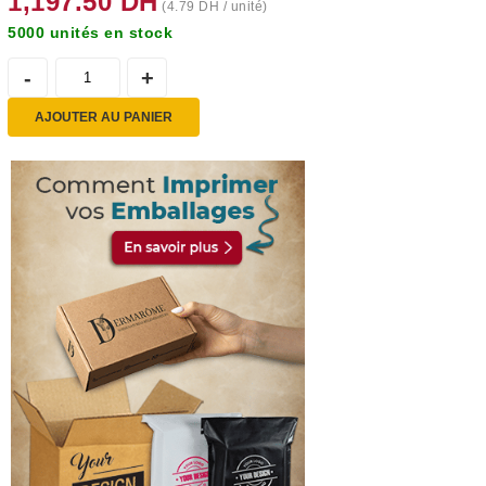
1,197.50
DH
(
4.79
DH
/ unité)
5000 unités en stock
AJOUTER AU PANIER