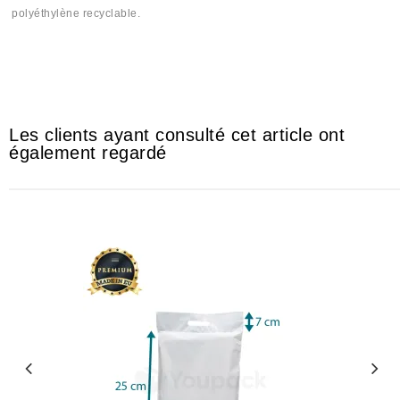
polyéthylène recyclable.
Sachit #Sachi #Sashet #Sashi #Sashit #plastique #plastika #plastic
#mika #mica #بلاستيك #khancha #5ancha #خنشة
Les clients ayant consulté cet article ont
également regardé