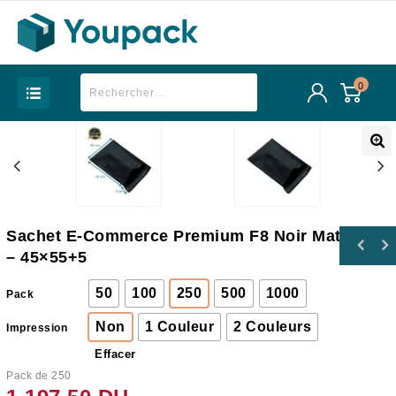
0
Sachet E-Commerce Premium F8 Noir Mat
Sachet e-commerce Premium D5 Noir Mat -
– 45×55+5
Sac de sécurité numéroté avec code barre -
35x46+5
33x47+7cm
50
100
250
500
1000
Pack
Non
1 Couleur
2 Couleurs
Impression
Effacer
Pack de 250