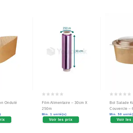
0
0
on Ondulé
Film Alimentaire – 30cm X
Bol Salade Kr
out
out
250m
Couvercle –
of
of
)
Min. 1 unité(s)
Min. 50 unité(
5
5
rix
Voir les prix
Voir les