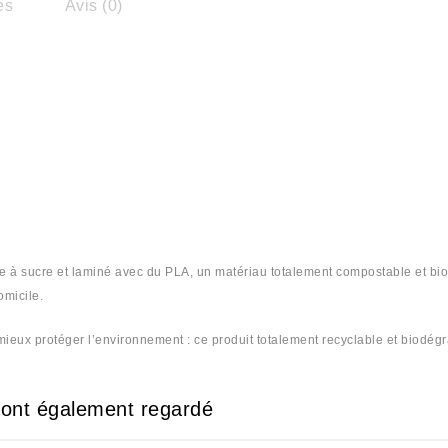
es
Avis (0)
nne à sucre et laminé avec du PLA, un matériau totalement compostable et bi
omicile.
ieux protéger l’environnement : ce produit totalement recyclable et biodégr
e ont également regardé