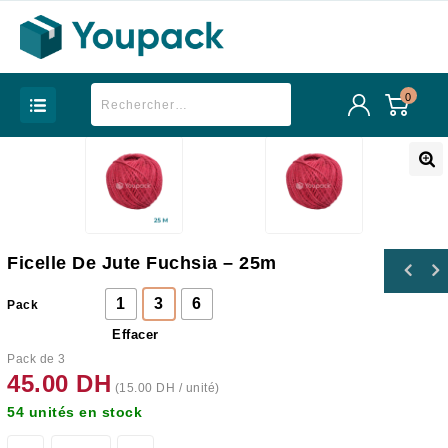
0
Ficelle De Jute Fuchsia – 25m
1
3
6
Pack
Effacer
Pack de 3
45.00
DH
(
15.00
DH
/ unité)
54 unités en stock