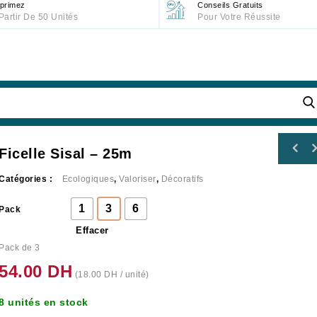
primez
Conseils Gratuits
Partir De 50 Unités
Pour Votre Réussite
Ficelle Sisal – 25m
Catégories :
Ecologiques
,
Valoriser
,
Décoratifs
1
3
6
Pack
Effacer
Pack de 3
54.00
DH
(
18.00
DH
/ unité)
8 unités en stock