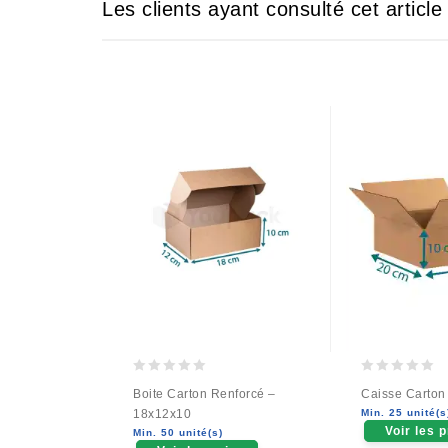
Les clients ayant consulté cet articl
0
0
Boite Carton Renforcé –
Caisse Carton
out
out
18x12x10
Min. 25 unité(s
of
of
Voir les p
Min. 50 unité(s)
5
5