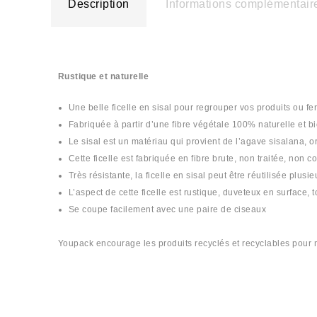
Description
Informations complémentair
Rustique et naturelle
Une belle ficelle en sisal pour regrouper vos produits ou fe
Fabriquée à partir d’une fibre végétale 100% naturelle et 
Le sisal est un matériau qui provient de l’agave sisalana, 
Cette ficelle est fabriquée en fibre brute, non traitée, non c
Très résistante, la ficelle en sisal peut être réutilisée plu
L’aspect de cette ficelle est rustique, duveteux en surface, 
Se coupe facilement avec une paire de ciseaux
Youpack encourage les produits recyclés et recyclables pour m
#corde #fil #ficelle #sisal #jute