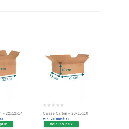
0
0
n – 22x12x14
Caisse Carton – 20x15x10
Boite Carto
out
out
s)
Min. 20 unité(s)
20x10x10
of
of
 prix
Voir les prix
Min. 50 unit
5
5