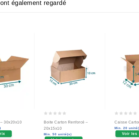
e ont également regardé
0
0
 – 30x20x10
Boite Carton Renforcé –
Caisse Carto
out
out
)
20x15x10
Min. 20 unité(
of
of
rix
Voir les
Min. 50 unité(s)
5
5