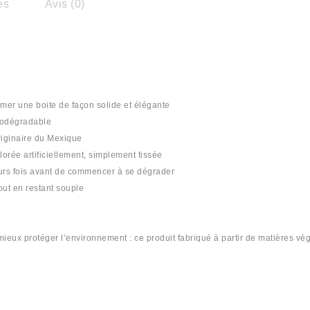
es
Avis (0)
rmer une boite de façon solide et élégante
biodégradable
originaire du Mexique
olorée artificiellement, simplement tissée
sieurs fois avant de commencer à se dégrader
tout en restant souple
ieux protéger l’environnement : ce produit fabriqué à partir de matières vé