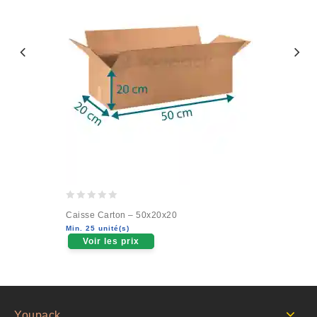
0
Caisse Carton – 50x20x20
out
Min. 25 unité(s)
of
Voir les prix
5
Youpack