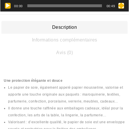
00:00
00:49
Description
Informations complémentaires
Avis (0)
Une protection élégante et douce
Le papier de soie, également appelé papier mousseline, valorise et
apporte une touche originale aux paquets : maroquinerie, textiles,
parfumerie, confection, porcelaine, verrerie, meubles, cadeaux…
Il donne une touche raffinée aux emballages cadeaux, idéal pour la
confection, les arts de la table, la lingerie, la parfumerie…
Valorisant : d’excellente qualité, le papier de soie est une enveloppe