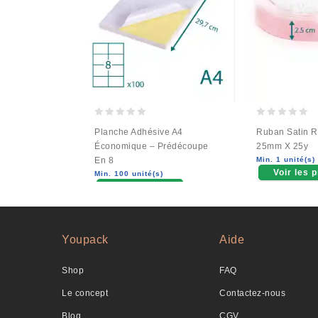
0
0
Planche Adhésive A4
Ruban Satin R
out
out
Économique – Prédécoupe
25mm X 25y
of
of
En 8
Min. 1 unité(s)
5
5
Voir les p
Min. 100 unité(s)
Voir les prix
Youpack
Aide
Shop
FAQ
Le concept
Contactez-nous
Blog
CGV