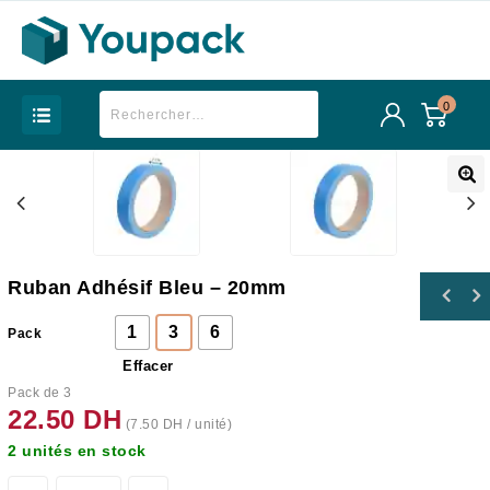
0
Ruban Adhésif Bleu – 20mm
1
3
6
Pack
Effacer
Pack de 3
22.50
DH
(
7.50
DH
/ unité)
2 unités en stock