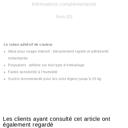
Informations complémentaires
Avis (0)
Le ruban adhésif de couleur
Idéal pour usage intensif : déroulement rapide et adhésivité
instantanée
Polyvalent : adhère sur tout type d’emballage
Faible sensibilité à l’humidité
Scotch recommandé pour les colis légers jusqu’à 20 kg
#scotch #scoutch #scotche #scotsh #سكوتش #skotch #skotche
#skoutch #skoutche #las9a #لصقة #lasiqa
Les clients ayant consulté cet article ont
également regardé