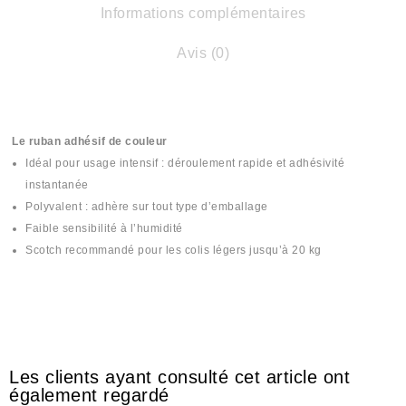
Informations complémentaires
Avis (0)
Le ruban adhésif de couleur
Idéal pour usage intensif : déroulement rapide et adhésivité
instantanée
Polyvalent : adhère sur tout type d’emballage
Faible sensibilité à l’humidité
Scotch recommandé pour les colis légers jusqu’à 20 kg
#scotch #scoutch #scotche #scotsh #سكوتش #skotch #skotche
#skoutch #skoutche #las9a #لصقة #lasiqa
Les clients ayant consulté cet article ont
également regardé