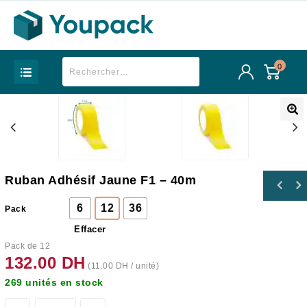
0
Ruban Adhésif Jaune F1 – 40m
Scelleuse Ruban adhésif 12mm SIAT - Made in
6
12
36
Pack
Italy
Effacer
Pack de 12
132.00
DH
(
11.00
DH
/ unité)
269 unités en stock