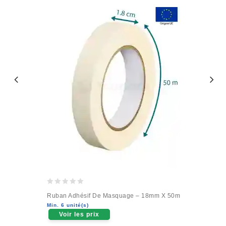
0
Ruban Adhésif De Masquage – 18mm X 50m
out
Min. 6 unité(s)
of
Voir les prix
5