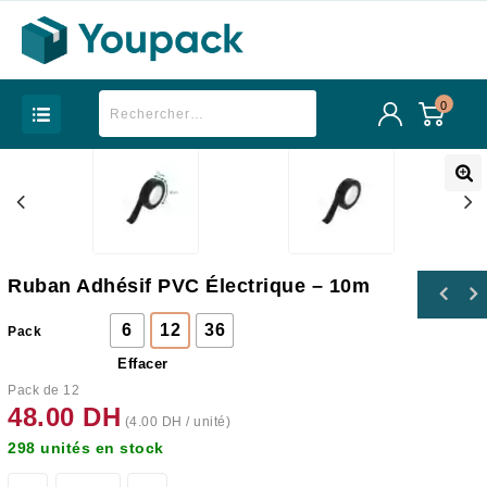
0
Ruban Adhésif PVC Électrique – 10m
6
12
36
Pack
Effacer
Pack de 12
48.00
DH
(
4.00
DH
/ unité)
298 unités en stock