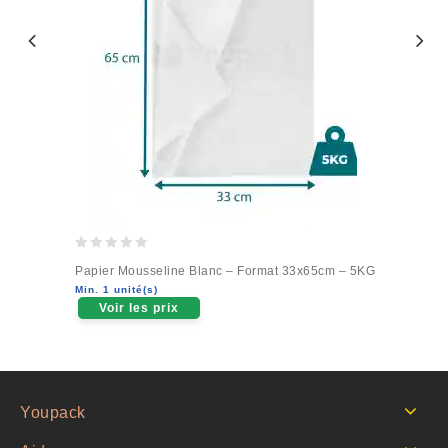
0
Papier Mousseline Blanc – Format 33x65cm – 5KG
out
Min. 1 unité(s)
of
Voir les prix
5
Youpack