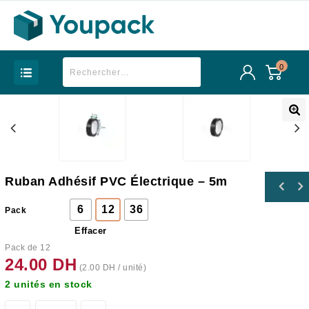
0
Ruban Adhésif PVC Électrique – 5m
6
12
36
Pack
Effacer
Pack de 12
24.00
DH
(
2.00
DH
/ unité)
2 unités en stock