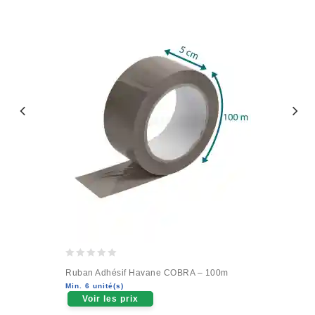
0
Ruban Adhésif Havane COBRA – 100m
out
Min. 6 unité(s)
of
Voir les prix
5