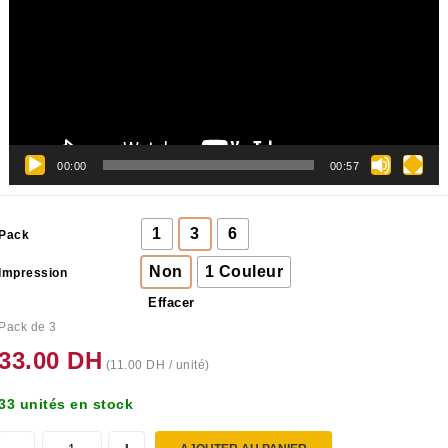
00:00
00:57
1
3
6
Pack
Non
1 Couleur
Impression
Effacer
Pack de 3
33.00
DH
(
11.00
DH
/ unité)
33 unités en stock