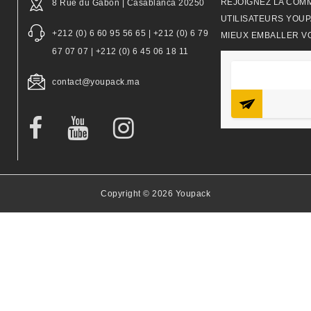
REJOIGNEZ LA COM
8 Rue du Gabon | Casablanca 20250
UTILISATEURS YOUP
+212 (0) 6 60 95 56 65 | +212 (0) 6 79
MIEUX EMBALLER V
67 07 07 | +212 (0) 6 45 06 18 11
contact@youpack.ma
Copyright © 2026 Youpack