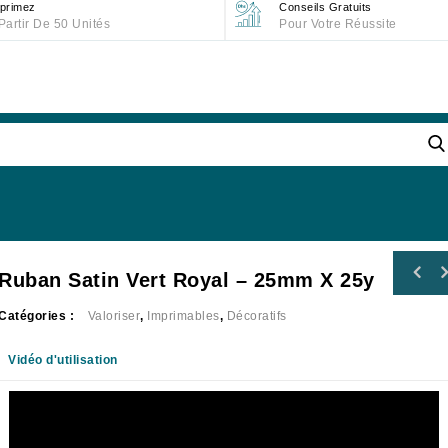
primez
Conseils Gratuits
Partir De 50 Unités
Pour Votre Réussite
Ruban Satin Vert Royal – 25mm X 25y
Catégories :
Valoriser
,
Imprimables
,
Décoratifs
Vidéo d'utilisation
Lecteur
vidéo