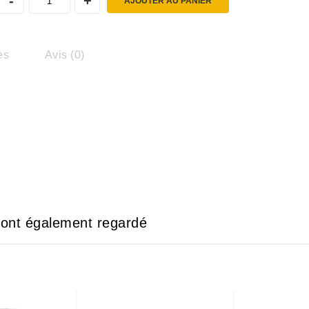
AJOUTER AU PANIER
es
Avis (0)
e ont également regardé